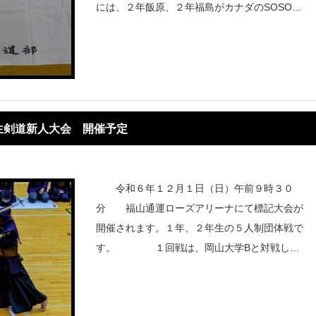
には、２年飯原、２年福島がカナダのSOSO大
地選手と合同チームで出場する予定です。応援
の程、宜しくお願いいたします。Dブ
生剣道新人大会 開催予定
令和６年１２月１日（日）午前９時３０
分 福山通運ローズアリーナにて標記大会が
開催されます。１年、２年生の５人制団体戦で
す。 １回戦は、岡山大学Bと対戦しま
す。 大会組み合わせ 44thm.pdf