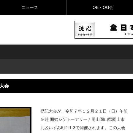
ニュース
OB・OG会
大会
標記大会が、令和７年１２月２１日（日）午前
９時 開始シゲトーアリーナ岡山岡山県岡山市
北区いずみ町2-1-3で開催されます。この大会