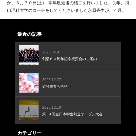
か。３月３０日(土) 本年度最後の稽古を行いました。長年、岡
山理科大学のコーチをしてくださいました永原先生が、４月か
ら今治キャンパスのほうに移動される事となりましたのでご報
告させていただきます。稽古では、０９生の河嶋先輩、
最近の記事
2026.04.9
創部６０周年記念祝賀会のご案内
2025.12.27
称号審査会合格
2025.12.10
第1９回全日本学生剣道オープン大会
カテゴリー