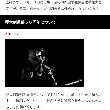
上げます。５月３０日に出場予定の中四国学生剣道選手権大会
ですが、監督、選手など大会関係者以外を避けるようにありま
した。そのため、例年開催県にお住まいの先輩方には葉書で案
内を送っていましたが、今回は控えさせていただきます。応援
理大剣道部５０周年について
を予
2016.02.26
理大剣道部５０周年についてお知らせ、お願いをさせて頂きま
す。ご確認ください ⇒ 理科大学剣道部ＯＢ会のお知らせよ
ろしくお願い致します。