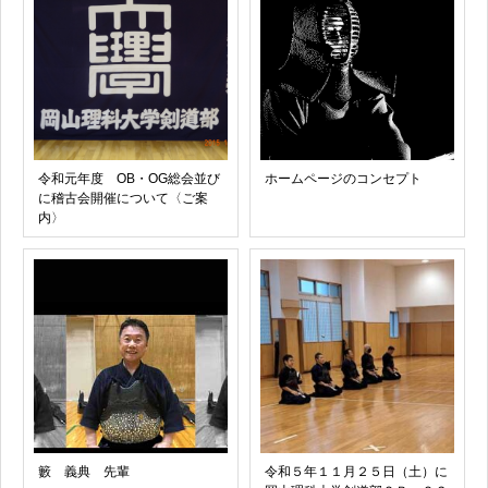
令和元年度 OB・OG総会並び
ホームページのコンセプト
に稽古会開催について〈ご案
内〉
籔 義典 先輩
令和５年１１月２５日（土）に