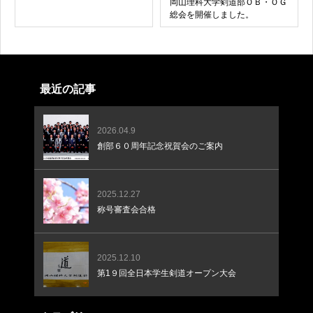
岡山理科大学剣道部ＯＢ・ＯＧ
総会を開催しました。
最近の記事
2026.04.9
創部６０周年記念祝賀会のご案内
2025.12.27
称号審査会合格
2025.12.10
第1９回全日本学生剣道オープン大会