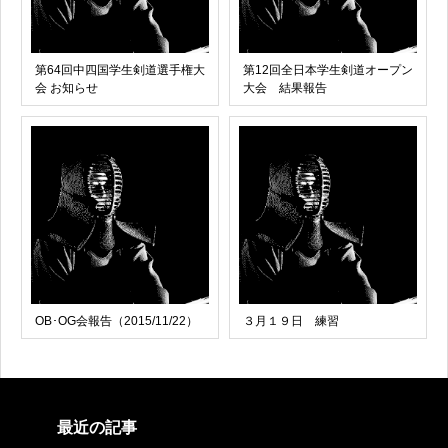
第64回中四国学生剣道選手権大
第12回全日本学生剣道オープン
会 お知らせ
大会 結果報告
OB･OG会報告（2015/11/22）
３月１９日 練習
最近の記事