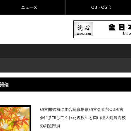
ニュース
OB・OG会
会開催
稽古開始前に集合写真撮影稽古会参加OB稽古
会に参加してくれた現役生と岡山理大附属高校
の剣道部員