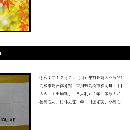
会
令和７年１２月７日（日）午前９時３０分開始
高松市総合体育館 香川県高松市福岡町４丁目
３６－１出場選手（５人制）２年 飯原大和、
福島滉司、松林丈琉１年 田邉拓実、小島心、
（補員：新宮蒼平）入賞目指して頑張りま
す！！第４５回 中四国学生剣道新人大会ダウ
ン