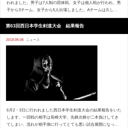
われました。男子は7人制の団体戦、女子は個人戦が行われ、男
子から3チーム、女子から5人出場しました。Aチームは久しぶ
りに、1回戦を突破することができました。また人数も多く、3
チーム出場できたことに喜ばし
第63回西日本学生剣道大会 結果報告
2018.06.06
ニュース
6月2・3日に行われました西日本学生剣道大会の結果報告をいた
します。一回戦の相手は長崎大学。先鋒次鋒が二本負けしてき
てしまい、流れが相手側に行ってとても悪い試合展開になって