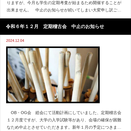
りますが、今月も学生の定期考査が始まるため開催することが
出来ません。 中止のお知らせが続いてしまい大変申し訳ござ
いません。 次のお知らせは開催できるようになりましたらお
知らせ致します。（OB・OG会 役員）
令和６年１２月 定期稽古会 中止のお知らせ
2024.12.04
OB・OG会 総会にて活動計画にしていました、定期稽古会
１２月度ですが、大学の入学試験等があり、会場の確保が困難
なため中止とさせていただきます。新年１月の予定につきまし